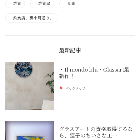
・
雑貨
・
雑貨屋
・
食事
・
飲食店、裏小町通り、
最新記事
・Il mondo blu・Glassart最
新作！
ピックアップ
グラスアートの資格取得するな
ら、逗子のちいさな工…