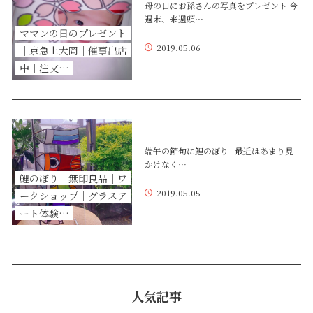
母の日にお孫さんの写真をプレゼント 今
週末、来週頭…
ママンの日のプレゼント
2019.05.06
｜京急上大岡｜催事出店
中｜注文…
端午の節句に鯉のぼり 最近はあまり見
かけなく…
鯉のぼり｜無印良品｜ワ
2019.05.05
ークショップ｜グラスア
ート体験…
人気記事