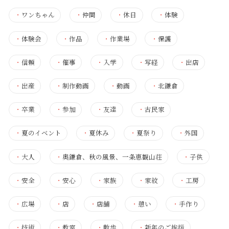
・
ワンちゃん
・
仲間
・
休日
・
体験
・
体験会
・
作品
・
作業場
・
保護
・
信頼
・
催事
・
入学
・
写経
・
出店
・
出産
・
制作動画
・
動画
・
北鎌倉
・
卒業
・
参加
・
友達
・
古民家
・
夏のイベント
・
夏休み
・
夏祭り
・
外国
・
大人
・
奥鎌倉、秋の風景、一条恵観山荘
・
子供
・
安全
・
安心
・
家族
・
家紋
・
工房
・
広場
・
店
・
店舗
・
憩い
・
手作り
・
技術
・
教室
・
散歩
・
新年のご挨拶