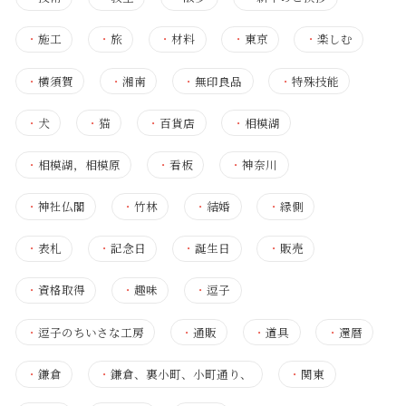
・
施工
・
旅
・
材料
・
東京
・
楽しむ
・
横須賀
・
湘南
・
無印良品
・
特殊技能
・
犬
・
猫
・
百貨店
・
相模湖
・
相模湖，相模原
・
看板
・
神奈川
・
神社仏閣
・
竹林
・
結婚
・
縁側
・
表札
・
記念日
・
誕生日
・
販売
・
資格取得
・
趣味
・
逗子
・
逗子のちいさな工房
・
通販
・
道具
・
還暦
・
鎌倉
・
鎌倉、裏小町、小町通り、
・
関東