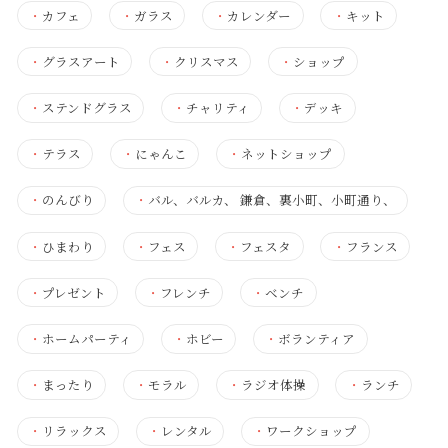
・
カフェ
・
ガラス
・
カレンダー
・
キット
・
グラスアート
・
クリスマス
・
ショップ
・
ステンドグラス
・
チャリティ
・
デッキ
・
テラス
・
にゃんこ
・
ネットショップ
・
のんびり
・
バル、バルカ、 鎌倉、裏小町、小町通り、
・
ひまわり
・
フェス
・
フェスタ
・
フランス
・
プレゼント
・
フレンチ
・
ベンチ
・
ホームパーティ
・
ホビー
・
ボランティア
・
まったり
・
モラル
・
ラジオ体操
・
ランチ
・
リラックス
・
レンタル
・
ワークショップ