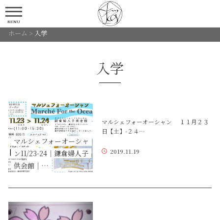
MENU
ホーム
>
入学
入学
マルシェフォーオーシャン １１月２３
日【土】-２４…
マルシェフォーオーシャ
2019.11.19
ン11/23-24｜鎌倉婦人子
供会館｜…