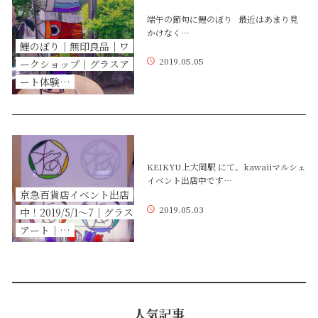
端午の節句に鯉のぼり 最近はあまり見
かけなく…
鯉のぼり｜無印良品｜ワ
2019.05.05
ークショップ｜グラスア
ート体験…
KEIKYU上大岡駅 にて、kawaiiマルシェ
イベント出店中です…
京急百貨店イベント出店
2019.05.03
中！2019/5/1〜7｜グラス
アート｜…
人気記事