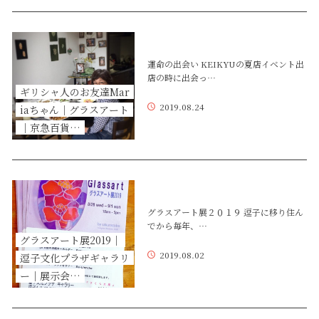
運命の出会い KEIKYUの夏店イベント出
店の時に出会っ…
ギリシャ人のお友達Mar
2019.08.24
iaちゃん｜グラスアート
｜京急百貨…
グラスアート展２０１９ 逗子に移り住ん
でから毎年、…
グラスアート展2019｜
2019.08.02
逗子文化プラザギャラリ
ー｜展示会…