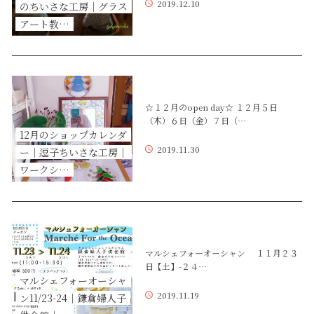
2019.12.10
のちいさな工房｜グラス
アート教…
☆１２月のopen day☆ １２月５日
（木）６日（金）７日（…
12月のショップカレンダ
2019.11.30
ー｜逗子ちいさな工房｜
ワークシ…
マルシェフォーオーシャン １１月２３
日【土】-２４…
マルシェフォーオーシャ
2019.11.19
ン11/23-24｜鎌倉婦人子