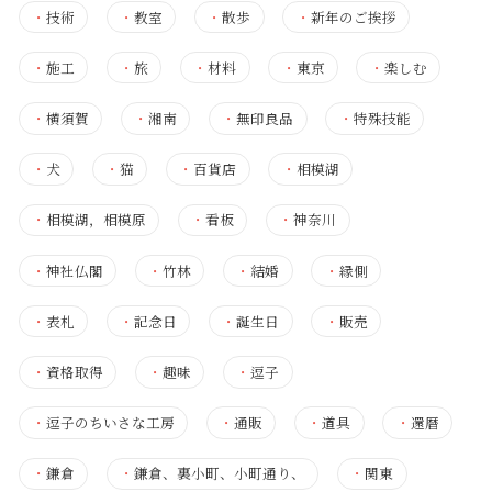
・
技術
・
教室
・
散歩
・
新年のご挨拶
・
施工
・
旅
・
材料
・
東京
・
楽しむ
・
横須賀
・
湘南
・
無印良品
・
特殊技能
・
犬
・
猫
・
百貨店
・
相模湖
・
相模湖，相模原
・
看板
・
神奈川
・
神社仏閣
・
竹林
・
結婚
・
縁側
・
表札
・
記念日
・
誕生日
・
販売
・
資格取得
・
趣味
・
逗子
・
逗子のちいさな工房
・
通販
・
道具
・
還暦
・
鎌倉
・
鎌倉、裏小町、小町通り、
・
関東