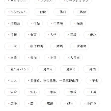
・
リラックス
・
レンタル
・
ワークショップ
・
ワンちゃん
・
仲間
・
休日
・
体験
・
体験会
・
作品
・
作業場
・
保護
・
信頼
・
催事
・
入学
・
写経
・
出店
・
出産
・
制作動画
・
動画
・
北鎌倉
・
卒業
・
参加
・
友達
・
古民家
・
夏のイベント
・
夏休み
・
夏祭り
・
外国
・
大人
・
奥鎌倉、秋の風景、一条恵観山荘
・
子供
・
安全
・
安心
・
家族
・
家紋
・
工房
・
広場
・
店
・
店舗
・
憩い
・
手作り