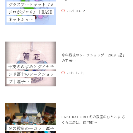
グラスアートキット『メ
2021.03.12
ジロがジロリ』｜BASE
ネットショ…
今年最後のワークショップ｜2019 逗子
の工房…
干支のねずみとダイヤモ
2019.12.19
ンド富士のワークショッ
プ｜逗子…
SAKURACOBO 冬の教室のひとこま さ
くら工房は、住宅街…
冬の教室の一コマ｜逗子