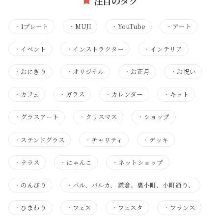
注目のタグ
・
1プレート
・
MUJI
・
YouTube
・
アート
・
イベント
・
インストラクター
・
インテリア
・
おにぎり
・
オリジナル
・
お正月
・
お祝い
・
カフェ
・
ガラス
・
カレンダー
・
キット
・
グラスアート
・
クリスマス
・
ショップ
・
ステンドグラス
・
チャリティ
・
デッキ
・
テラス
・
にゃんこ
・
ネットショップ
・
のんびり
・
バル、バルカ、 鎌倉、裏小町、小町通り、
・
ひまわり
・
フェス
・
フェスタ
・
フランス