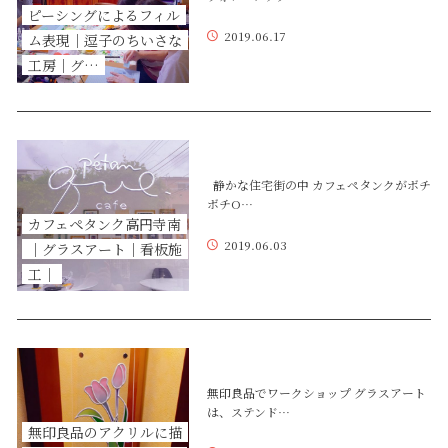
ピーシングによるフィル
2019.06.17
ム表現｜逗子のちいさな
工房｜グ…
静かな住宅街の中 カフェペタンクがボチ
ボチO…
カフェペタンク高円寺南
2019.06.03
｜グラスアート｜看板施
工｜
無印良品でワークショップ グラスアート
は、ステンド…
無印良品のアクリルに描