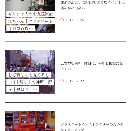
運命の出会い KEIKYUの夏店イベント出
店の時に出会っ…
ギリシャ人のお友達Mar
2019.08.24
iaちゃん｜グラスアート
｜京急百貨…
五霊神社祭礼 昨日は、毎年お世話にな
ってい…
むさ苦しくも愛くるし
2019.07.22
い⁈｜祭り｜お神輿｜逗
子｜夏祭り｜…
グラスアートインストラクターのための
フォローアップ…