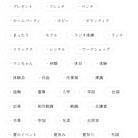
・
プレゼント
・
フレンチ
・
ベンチ
・
ホームパーティ
・
ホビー
・
ボランティア
・
まったり
・
モラル
・
ラジオ体操
・
ランチ
・
リラックス
・
レンタル
・
ワークショップ
・
ワンちゃん
・
仲間
・
休日
・
体験
・
体験会
・
作品
・
作業場
・
保護
・
信頼
・
催事
・
入学
・
写経
・
出店
・
出産
・
制作動画
・
動画
・
北鎌倉
・
卒業
・
参加
・
友達
・
古民家
・
夏のイベント
・
夏休み
・
夏祭り
・
外国