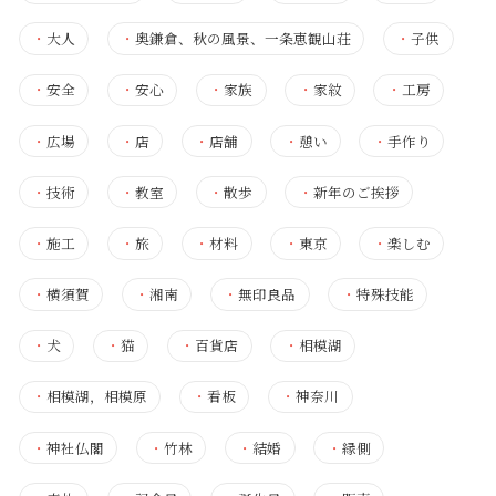
・
大人
・
奥鎌倉、秋の風景、一条恵観山荘
・
子供
・
安全
・
安心
・
家族
・
家紋
・
工房
・
広場
・
店
・
店舗
・
憩い
・
手作り
・
技術
・
教室
・
散歩
・
新年のご挨拶
・
施工
・
旅
・
材料
・
東京
・
楽しむ
・
横須賀
・
湘南
・
無印良品
・
特殊技能
・
犬
・
猫
・
百貨店
・
相模湖
・
相模湖，相模原
・
看板
・
神奈川
・
神社仏閣
・
竹林
・
結婚
・
縁側