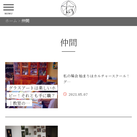
MENU
ホーム
>
仲間
仲間
私の場合 始まりはカルチャースクール！
グ…
グラスアートは楽しいホ
2021.05.07
ビー！それとも手に職？
｜教室の…