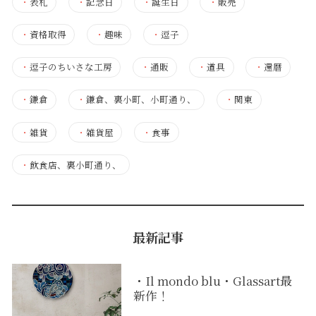
・
表札
・
記念日
・
誕生日
・
販売
・
資格取得
・
趣味
・
逗子
・
逗子のちいさな工房
・
通販
・
道具
・
還暦
・
鎌倉
・
鎌倉、裏小町、小町通り、
・
関東
・
雑貨
・
雑貨屋
・
食事
・
飲食店、裏小町通り、
最新記事
・Il mondo blu・Glassart最
新作！