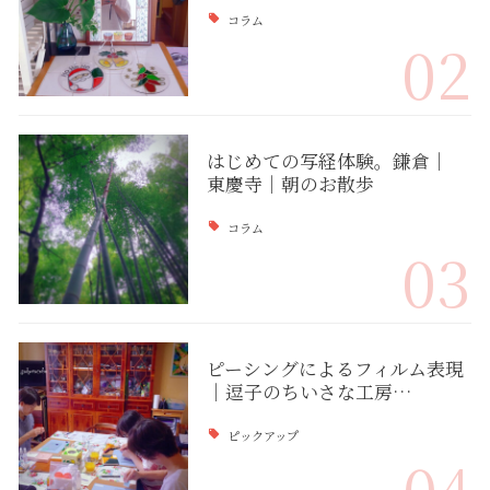
コラム
02
はじめての写経体験。鎌倉｜
東慶寺｜朝のお散歩
コラム
03
ピーシングによるフィルム表現
｜逗子のちいさな工房…
ピックアップ
04