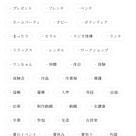
・
プレゼント
・
フレンチ
・
ベンチ
・
ホームパーティ
・
ホビー
・
ボランティア
・
まったり
・
モラル
・
ラジオ体操
・
ランチ
・
リラックス
・
レンタル
・
ワークショップ
・
ワンちゃん
・
仲間
・
休日
・
体験
・
体験会
・
作品
・
作業場
・
保護
・
信頼
・
催事
・
入学
・
写経
・
出店
・
出産
・
制作動画
・
動画
・
北鎌倉
・
卒業
・
参加
・
友達
・
古民家
・
夏のイベント
・
夏休み
・
夏祭り
・
外国