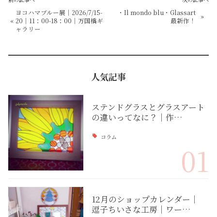
ヨコハマブルー展｜2026/7/15-
・Il mondo blu・Glassart
»
«
20｜11：00-18：00｜万国橋ギ
最新作！
ャラリー
人気記事
ステンドグラスとグラスアート
の違いってなに？｜作…
コラム
01
12月のショップカレンダー｜
逗子ちいさな工房｜ワー…