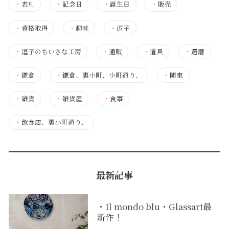
・
表札
・
記念日
・
誕生日
・
販売
・
資格取得
・
趣味
・
逗子
・
逗子のちいさな工房
・
通販
・
道具
・
還暦
・
鎌倉
・
鎌倉、裏小町、小町通り、
・
関東
・
雑貨
・
雑貨屋
・
食事
・
飲食店、裏小町通り、
最新記事
・Il mondo blu・Glassart最
新作！