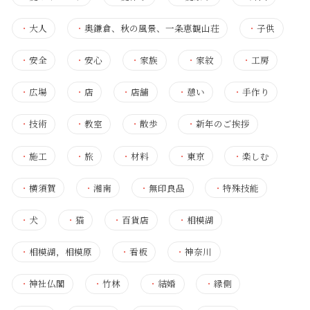
・
大人
・
奥鎌倉、秋の風景、一条恵観山荘
・
子供
・
安全
・
安心
・
家族
・
家紋
・
工房
・
広場
・
店
・
店舗
・
憩い
・
手作り
・
技術
・
教室
・
散歩
・
新年のご挨拶
・
施工
・
旅
・
材料
・
東京
・
楽しむ
・
横須賀
・
湘南
・
無印良品
・
特殊技能
・
犬
・
猫
・
百貨店
・
相模湖
・
相模湖，相模原
・
看板
・
神奈川
・
神社仏閣
・
竹林
・
結婚
・
縁側