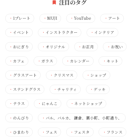
注目のタグ
・
1プレート
・
MUJI
・
YouTube
・
アート
・
イベント
・
インストラクター
・
インテリア
・
おにぎり
・
オリジナル
・
お正月
・
お祝い
・
カフェ
・
ガラス
・
カレンダー
・
キット
・
グラスアート
・
クリスマス
・
ショップ
・
ステンドグラス
・
チャリティ
・
デッキ
・
テラス
・
にゃんこ
・
ネットショップ
・
のんびり
・
バル、バルカ、 鎌倉、裏小町、小町通り、
・
ひまわり
・
フェス
・
フェスタ
・
フランス