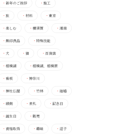
・
新年のご挨拶
・
施工
・
旅
・
材料
・
東京
・
楽しむ
・
横須賀
・
湘南
・
無印良品
・
特殊技能
・
犬
・
猫
・
百貨店
・
相模湖
・
相模湖，相模原
・
看板
・
神奈川
・
神社仏閣
・
竹林
・
結婚
・
縁側
・
表札
・
記念日
・
誕生日
・
販売
・
資格取得
・
趣味
・
逗子