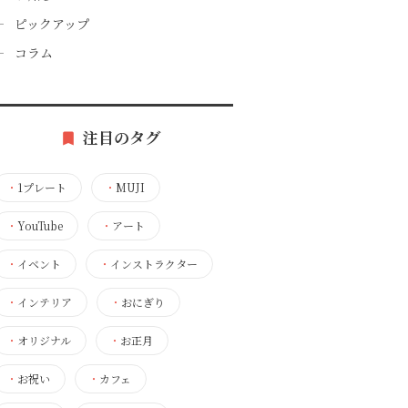
ピックアップ
コラム
注目のタグ
・
1プレート
・
MUJI
・
YouTube
・
アート
・
イベント
・
インストラクター
・
インテリア
・
おにぎり
・
オリジナル
・
お正月
・
お祝い
・
カフェ