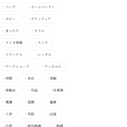
・
ベンチ
・
ホームパーティ
・
ホビー
・
ボランティア
・
まったり
・
モラル
・
ラジオ体操
・
ランチ
・
リラックス
・
レンタル
・
ワークショップ
・
ワンちゃん
・
仲間
・
休日
・
体験
・
体験会
・
作品
・
作業場
・
保護
・
信頼
・
催事
・
入学
・
写経
・
出店
・
出産
・
制作動画
・
動画