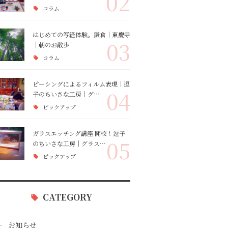
02
コラム
はじめての写経体験。鎌倉｜東慶寺
03
｜朝のお散歩
コラム
ピーシングによるフィルム表現｜逗
04
子のちいさな工房｜グ…
ピックアップ
ガラスエッチング講座 開校！逗子
05
のちいさな工房｜グラス…
ピックアップ
CATEGORY
お知らせ