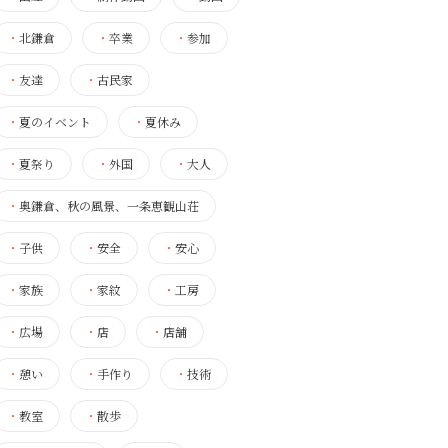
・
北鎌倉
・
卒業
・
参加
・
友達
・
古民家
・
夏のイベント
・
夏休み
・
夏祭り
・
外国
・
大人
・
奥鎌倉、秋の風景、一条恵観山荘
・
子供
・
安全
・
安心
・
家族
・
家紋
・
工房
・
広場
・
店
・
店舗
・
憩い
・
手作り
・
技術
・
教室
・
散歩