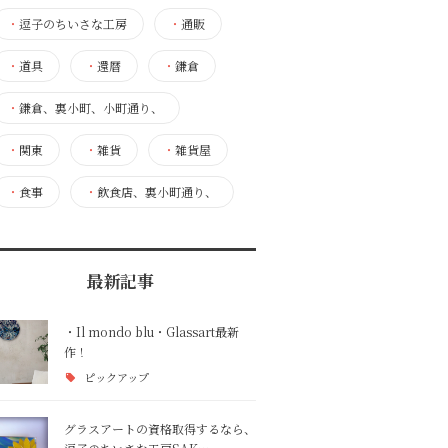
・
逗子のちいさな工房
・
通販
・
道具
・
還暦
・
鎌倉
・
鎌倉、裏小町、小町通り、
・
関東
・
雑貨
・
雑貨屋
・
食事
・
飲食店、裏小町通り、
最新記事
・Il mondo blu・Glassart最新
作！
ピックアップ
グラスアートの資格取得するなら、