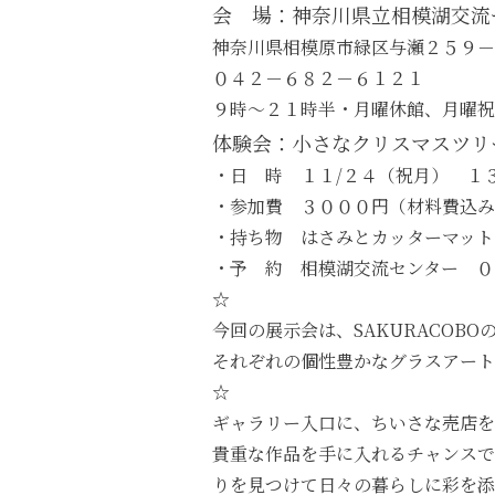
会 場：神奈川県立相模湖交流
神奈川県相模原市緑区与瀬２５９
０４２－６８２－６１２１
９時～２１時半・月曜休館、月曜
体験会：小さなクリスマスツリ
・日 時 １１/２４（祝月） 
・参加費 ３０００円（材料費込み
・持ち物 はさみとカッターマット
・予 約 相模湖交流センター ０
☆
今回の展示会は、SAKURACOB
それぞれの個性豊かなグラスアート
☆
ギャラリー入口に、ちいさな売店を
貴重な作品を手に入れるチャンスで
りを見つけて日々の暮らしに彩を添