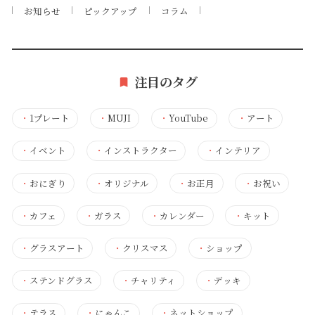
お知らせ
ピックアップ
コラム
注目のタグ
・
1プレート
・
MUJI
・
YouTube
・
アート
・
イベント
・
インストラクター
・
インテリア
・
おにぎり
・
オリジナル
・
お正月
・
お祝い
・
カフェ
・
ガラス
・
カレンダー
・
キット
・
グラスアート
・
クリスマス
・
ショップ
・
ステンドグラス
・
チャリティ
・
デッキ
・
テラス
・
にゃんこ
・
ネットショップ