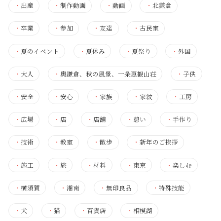
・
出産
・
制作動画
・
動画
・
北鎌倉
・
卒業
・
参加
・
友達
・
古民家
・
夏のイベント
・
夏休み
・
夏祭り
・
外国
・
大人
・
奥鎌倉、秋の風景、一条恵観山荘
・
子供
・
安全
・
安心
・
家族
・
家紋
・
工房
・
広場
・
店
・
店舗
・
憩い
・
手作り
・
技術
・
教室
・
散歩
・
新年のご挨拶
・
施工
・
旅
・
材料
・
東京
・
楽しむ
・
横須賀
・
湘南
・
無印良品
・
特殊技能
・
犬
・
猫
・
百貨店
・
相模湖