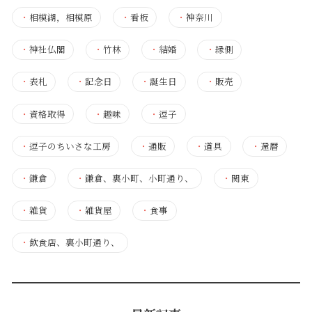
・
相模湖，相模原
・
看板
・
神奈川
・
神社仏閣
・
竹林
・
結婚
・
縁側
・
表札
・
記念日
・
誕生日
・
販売
・
資格取得
・
趣味
・
逗子
・
逗子のちいさな工房
・
通販
・
道具
・
還暦
・
鎌倉
・
鎌倉、裏小町、小町通り、
・
関東
・
雑貨
・
雑貨屋
・
食事
・
飲食店、裏小町通り、