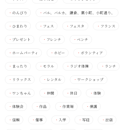
・
のんびり
・
バル、バルカ、 鎌倉、裏小町、小町通り、
・
ひまわり
・
フェス
・
フェスタ
・
フランス
・
プレゼント
・
フレンチ
・
ベンチ
・
ホームパーティ
・
ホビー
・
ボランティア
・
まったり
・
モラル
・
ラジオ体操
・
ランチ
・
リラックス
・
レンタル
・
ワークショップ
・
ワンちゃん
・
仲間
・
休日
・
体験
・
体験会
・
作品
・
作業場
・
保護
・
信頼
・
催事
・
入学
・
写経
・
出店