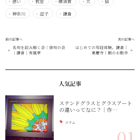
憩い
教室
横須賀
犬
猫
神奈川
逗子
鎌倉
前の記事へ
次の記事へ
名句を読み解く会｜俳句の会
はじめての写経体験。鎌倉｜
«
»
｜鎌倉｜有風亭
東慶寺｜朝のお散歩
人気記事
ステンドグラスとグラスアート
の違いってなに？｜作…
コラム
01